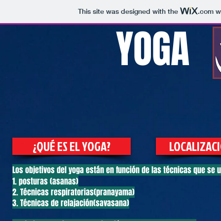
This site was designed with the
.com
we
YOGA
¿QUÉ ES EL YOGA?
LOCALIZAC
Los objetivos del yoga están en función de las técnicas que se ut
1. posturas (asanas)
2. Técnicas respiratorias(pranayama)
3. Técnicas de relajación(savasana)